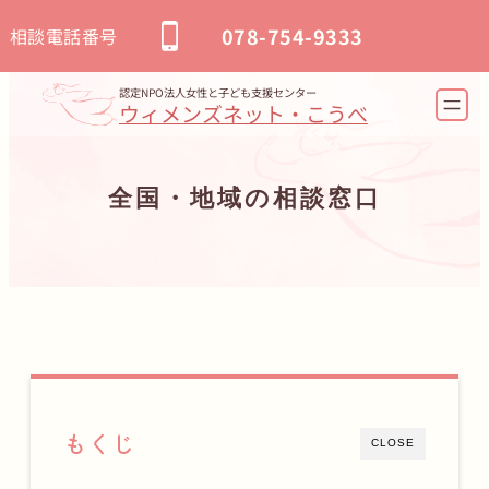
内
078-754-9333
相談電話番号
容
を
認定NPO法人女性と子ども支援センター
ウィメンズネット・こうべ
ス
キ
ッ
全国・地域の相談窓口
プ
もくじ
CLOSE