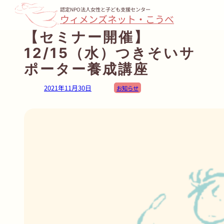
内
認定NPO法人女性と子ども支援センター
ウィメンズネット・こうべ
容
【セミナー開催】
を
12/15（水）つきそいサ
ス
キ
ポーター養成講座
ッ
2021年11月30日
お知らせ
プ