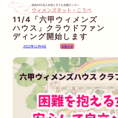
内
認定NPO法人女性と子ども支援センター
ウィメンズネット・こうべ
容
11/4「六甲ウィメンズ
を
ハウス」クラウドファン
ス
キ
ディング開始します
ッ
2022年11月4日
お知らせ
プ