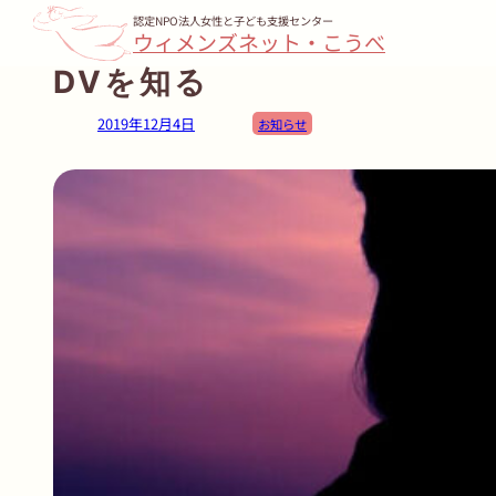
内
認定NPO法人女性と子ども支援センター
ウィメンズネット・こうべ
容
DVを知る
を
ス
2019年12月4日
お知らせ
キ
ッ
プ