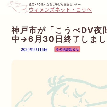
認定NPO法人女性と子ども支援センター
内
ウィメンズネット・こうべ
容
を
ス
神戸市が「こうべDV夜
キ
中→6月30日終了しま
ッ
プ
2020年6月16日
その他お知らせ