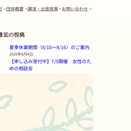
付
団体概要
講演・出張授業
お問い合わせ
最近の投稿
夏季休業期間（8/10〜8/16）のご案内
2026年8月4日
【申し込み受付中】7/5開催 女性のた
めの相談会
2026年6月19日
【申し込み受付中】7/5開催 ひとり親
のための奨学金講座
2026年6月18日
6月7日（日）より神戸新聞「わが心の
自叙伝」にて、代表理事・正井禮子の
連載がスタートします！
2026年6月5日