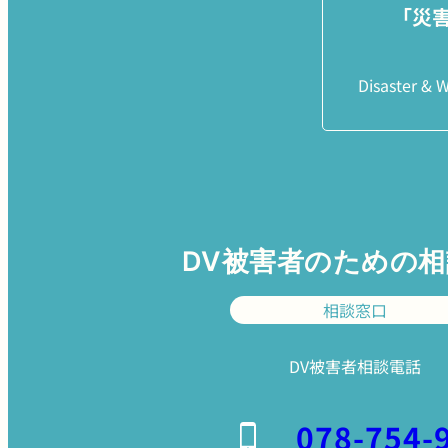
「災
Disaster &
DV被害者のための
相談窓口
DV被害者相談電話
078-754-