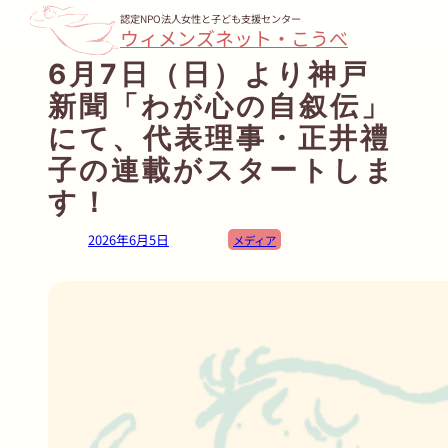
内
認定NPO法人女性と子ども支援センター
ウィメンズネット・こうべ
容
6月7日（日）より神戸
を
新聞「わが心の自叙伝」
ス
キ
にて、代表理事・正井禮
ッ
子の連載がスタートしま
プ
す！
2026年6月5日
メディア