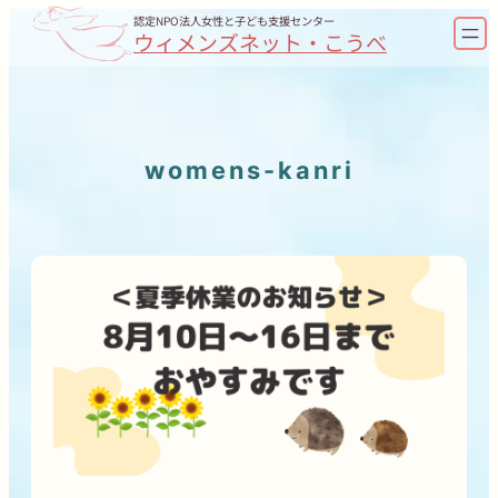
内
認定NPO法人女性と子ども支援センター
ウィメンズネット・こうべ
容
を
ス
キ
womens-kanri
ッ
プ