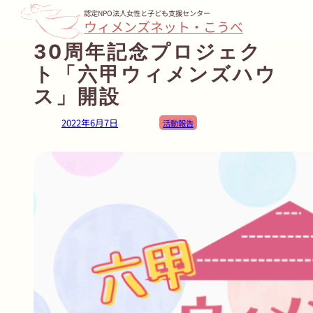
内
認定NPO法人女性と子ども支援センター
ウィメンズネット・こうべ
容
30周年記念プロジェク
を
ト「六甲ウィメンズハウ
ス
キ
ス」開設
ッ
2022年6月7日
活動報告
プ